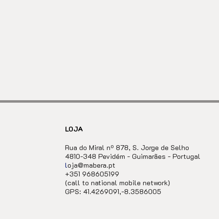
LOJA
Rua do Miral nº 878, S. Jorge de Selho
4810-348 Pevidém - Guimarães -
Portugal
l
oja@mabera.pt
+351 968605199
(call to national mobile network)
GPS: 41.4269091,-8.3586005